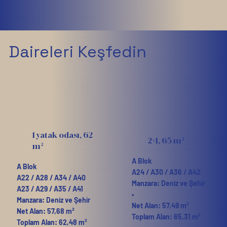
Daireleri Keşfedin
1 yatak odası, 62
2+1, 65 m²
m²
A Blok
A Blok
A24 / A30 / A36 / A42
A22 / A28 / A34 / A40
Manzara: Deniz ve Şehir
A23 / A29 / A35 / A41
•
Manzara: Deniz ve Şehir
Net Alan: 57,49 m²
Net Alan: 57,68 m²
Toplam Alan: 65,31 m²
Toplam Alan: 62,48 m²